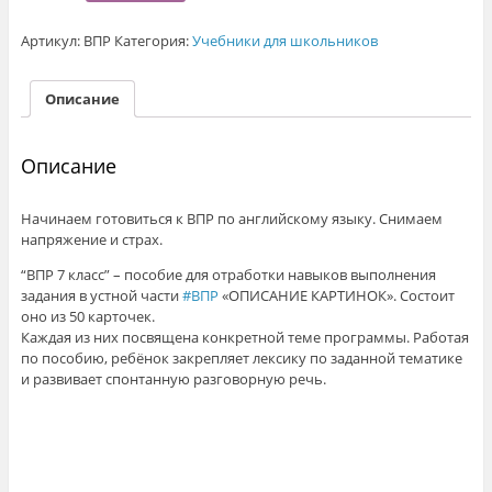
ВПР
7
Артикул:
ВПР
Категория:
Учебники для школьников
класс
Английский
язык.
Описание
Печатный
экземпляр.
Описание
Начинаем готовиться к ВПР по английскому языку. Снимаем
напряжение и страх.
“ВПР 7 класс” – пособие для отработки навыков выполнения
задания в устной части
#ВПР
«ОПИСАНИЕ КАРТИНОК». Состоит
оно из 50 карточек.
Каждая из них посвящена конкретной теме программы. Работая
по пособию, ребёнок закрепляет лексику по заданной тематике
и развивает спонтанную разговорную речь.