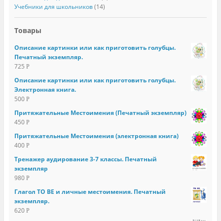
Учебники для школьников
(14)
Товары
Описание картинки или как приготовить голубцы.
Печатный экземпляр.
725
Р
Описание картинки или как приготовить голубцы.
Электронная книга.
500
Р
Притяжательные Местоимения (Печатный экземпляр)
450
Р
Притяжательные Местоимения (электронная книга)
400
Р
Тренажер аудирование 3-7 классы. Печатный
экземпляр
980
Р
Глагол TO BE и личные местоимения. Печатный
экземпляр.
620
Р