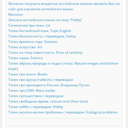
Желание получить владение английским языком привело Вас на
сайт для изучения английского языка.
Магазин
Лексика английского языка на тему “Hobby”
Сочинение про ложь. Lie
Топик Английский язык. Topic English
Топик безопасность с переводом. Safety
Топик времена года. Seasons
Топик искусство. Art
Топик на тему известность. Prise of celebrity
Топик наука. Science
Топик образы природы и мода (стиль). Natural images and fashion
(style)
Топик про книги. Books
Топик про мусор (rubbish) с переводом
Топик про президента России. Владимир Путин.
Топик про СМИ. Mass media
Топик путешествия с переводом
Топик свободное время. Leisure time (free time)
Топик хобби с переводом. Hobby
Топик экологические проблемы с переводом. Ecological problems