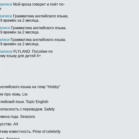
 записи
Мой кроха говорит и поёт по-
и
 записи
Грамматика английского языка.
9 времён за 2 месяца.
записи
Грамматика английского языка.
9 времён за 2 месяца.
записи
Грамматика английского языка.
9 времён за 2 месяца.
 записи
FLYLAND. Пособие по
ому языку для детей 4+
ы
английского языка на тему “Hobby”
е про ложь. Lie
лийский язык. Topic English
зопасность с переводом. Safety
емена года. Seasons
усство. Art
тему известность. Prise of celebrity