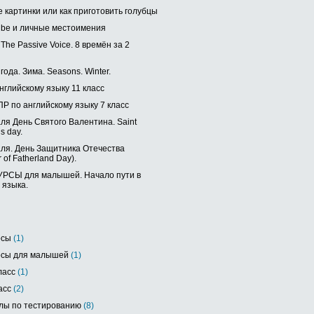
 картинки или как приготовить голубцы
o be и личные местоимения
The Passive Voice. 8 времён за 2
ода. Зима. Seasons. Winter.
нглийскому языку 11 класс
Р по английскому языку 7 класс
ля День Святого Валентина. Saint
’s day.
ля. День Защитника Отечества
 of Fatherland Day).
РСЫ для малышей. Начало пути в
 языка.
рсы
(1)
рсы для малышей
(1)
ласс
(1)
асс
(2)
лы по тестированию
(8)