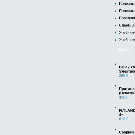
Полезны
Полезны
Праздник
Сдаём ВП
Учебники
Учебники
Товары
ВПР 7 кл
Электро
280
Р
Притяжа
(Печатн
450
Р
FLYLAND
4+
810
Р
Сборник