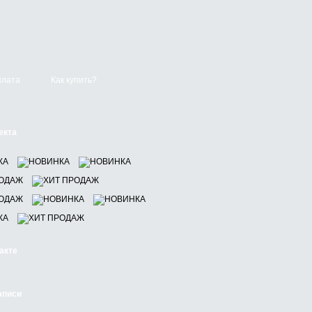
плата
Как купить?
екта
акте
аписи