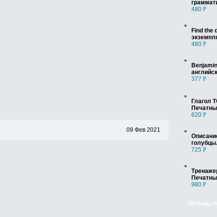
граммат
480
Р
Find the
экземпл
480
Р
Benjamin
английс
377
Р
Глагол T
Печатны
620
Р
09 Фев 2021
Описание
голубцы
725
Р
Тренажер
Печатны
980
Р
Отзывы п