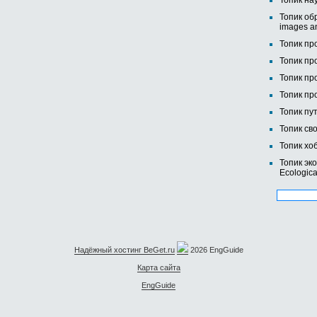
Топик нау
Топик об
images an
Топик про
Топик пр
Топик пр
Топик пр
Топик пу
Топик сво
Топик хо
Топик эк
Ecologica
Надёжный хостинг BeGet.ru
2026 EngGuide
Карта сайта
EngGuide