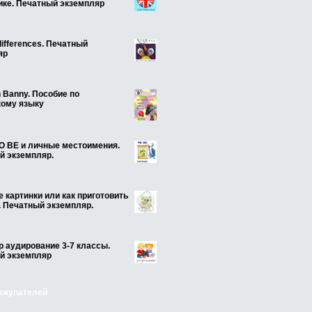
ике. Печатный экземпляр
 differences. Печатный
яр
 Banny. Пособие по
кому языку
O BE и личные местоимения.
й экземпляр.
 картинки или как приготовить
. Печатный экземпляр.
 аудирование 3-7 классы.
й экземпляр
окупателей