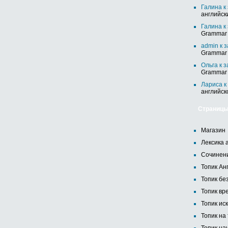
Галина
к
английск
Галина
к
Grammar 
admin
к 
Grammar 
Ольга
к 
Grammar 
Лариса
к
английск
Страниц
Магазин
Лексика 
Сочинени
Топик Анг
Топик бе
Топик вр
Топик иск
Топик на 