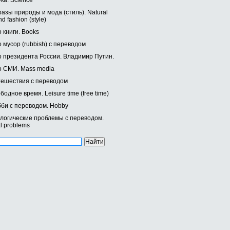
ка. Science
разы природы и мода (стиль). Natural
d fashion (style)
 книги. Books
о мусор (rubbish) с переводом
о президента России. Владимир Путин.
о СМИ. Mass media
тешествия с переводом
бодное время. Leisure time (free time)
бби с переводом. Hobby
ологические проблемы с переводом.
l problems