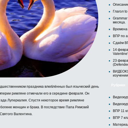
Описание
Глагол t
Grammar 
месяца.
Времена г
ВПР по а
Сдаём ВП
14 февра
Valentine
23 февра
(Defender
ВИДЕОКУ
изучении
Рубрики
едшественником праздника влюблённых был языческий день
мперии римляне отмечали его в середине февраля. Он
Видеоку
стада Луперкалия.
Спустя некоторое время римляне
Видеоку
 богиню женщин и брака. В последствие Папа Римский
ВПР 11 к
Святого Валентина.
ВПР 7 кл
Материа