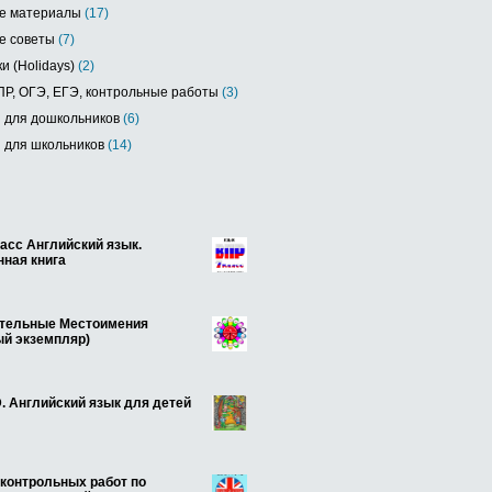
е материалы
(17)
е советы
(7)
и (Holidays)
(2)
Р, ОГЭ, ЕГЭ, контрольные работы
(3)
 для дошкольников
(6)
 для школьников
(14)
асс Английский язык.
нная книга
тельные Местоимения
ый экземпляр)
. Английский язык для детей
 контрольных работ по