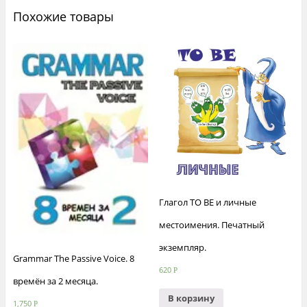
английскому
Похожие товары
языку
Глагол TO BE и личные
местоимения. Печатный
экземпляр.
Grammar The Passive Voice. 8
620
Р
времён за 2 месяца.
В корзину
1,750
Р