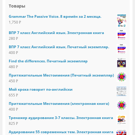
Товары
Grammar The Passive Voice. 8 времён за 2 месяца.
1,750
Р
ВПР 7 класс Английский язык. Электронная книга
280
Р
ВПР 7 класс Английский язык. Печатный экземпляр.
400
Р
Find the differences. Печатный экземпляр
480
Р
Притяжательные Местоимения (Печатный экземпляр)
450
Р
Мой кроха говорит по-английски
655
Р
Притяжательные Местоимения (электронная книга)
400
Р
Тренажер аудирование 3-7 классы. Электронная книга
825
Р
Аудирование 55 современных тем. Электронная книга