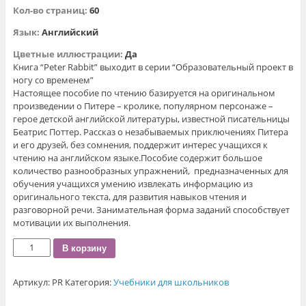
Кол-во страниц:
60
Язык:
Английский
Цветные иллюстрации:
Да
Книга “Peter Rabbit” выходит в серии “Образовательный проект в
ногу со временем”
Настоящее пособие по чтению базируется на оригинальном
произведении о Питере – кролике, популярном персонаже –
герое детской английской литературы, известной писательницы
Беатрис Поттер. Рассказ о незабываемых приключениях Питера
и его друзей, без сомнения, поддержит интерес учащихся к
чтению на английском языке.Пособие содержит большое
количество разнообразных упражнений, предназначенных для
обучения учащихся умению извлекать информацию из
оригинального текста, для развития навыков чтения и
разговорной речи. Занимательная форма заданий способствует
мотивации их выполнения.
Количество
В корзину
Peter
Rabbit.
Артикул:
PR
Категория:
Учебники для школьников
Пособие
по