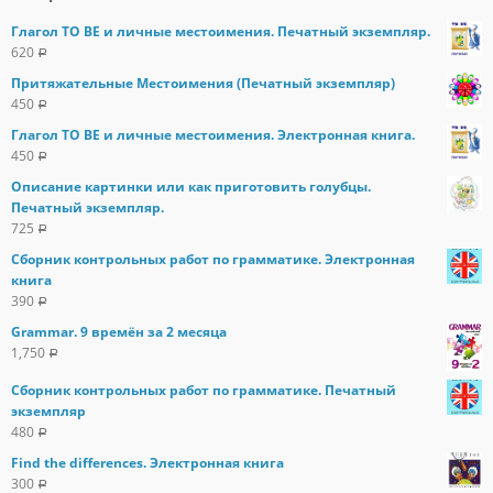
Глагол TO BE и личные местоимения. Печатный экземпляр.
620
Р
Притяжательные Местоимения (Печатный экземпляр)
450
Р
Глагол TO BE и личные местоимения. Электронная книга.
450
Р
Описание картинки или как приготовить голубцы.
Печатный экземпляр.
725
Р
Сборник контрольных работ по грамматике. Электронная
книга
390
Р
Grammar. 9 времён за 2 месяца
1,750
Р
Сборник контрольных работ по грамматике. Печатный
экземпляр
480
Р
Find the differences. Электронная книга
300
Р