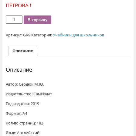
ПЕТРОВА !
Количество
В корзину
Grammar.
9
Артикул:
GR9
Категория:
Учебники для школьников
времён
за
2
Описание
месяца
Описание
Автор: Сердюк М.Ю.
Издательство: СамИздат
Год издания: 2019
Формат: А4
Кол-во страниц: 182
Язык: Английский