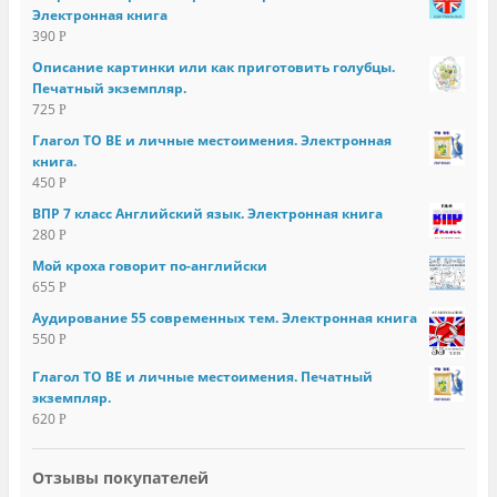
Электронная книга
390
Р
Описание картинки или как приготовить голубцы.
Печатный экземпляр.
725
Р
Глагол TO BE и личные местоимения. Электронная
книга.
450
Р
ВПР 7 класс Английский язык. Электронная книга
280
Р
Мой кроха говорит по-английски
655
Р
Аудирование 55 современных тем. Электронная книга
550
Р
Глагол TO BE и личные местоимения. Печатный
экземпляр.
620
Р
Отзывы покупателей