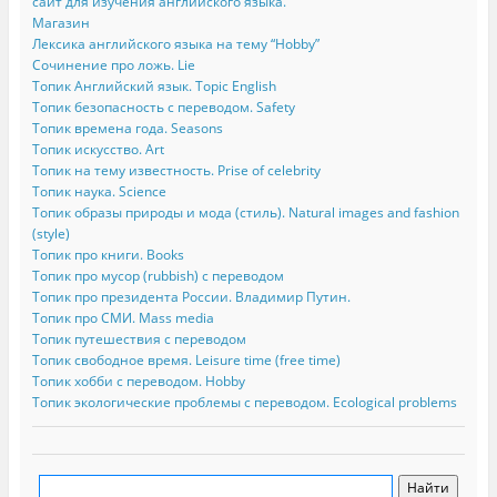
сайт для изучения английского языка.
Магазин
Лексика английского языка на тему “Hobby”
Сочинение про ложь. Lie
Топик Английский язык. Topic English
Топик безопасность с переводом. Safety
Топик времена года. Seasons
Топик искусство. Art
Топик на тему известность. Prise of celebrity
Топик наука. Science
Топик образы природы и мода (стиль). Natural images and fashion
(style)
Топик про книги. Books
Топик про мусор (rubbish) с переводом
Топик про президента России. Владимир Путин.
Топик про СМИ. Mass media
Топик путешествия с переводом
Топик свободное время. Leisure time (free time)
Топик хобби с переводом. Hobby
Топик экологические проблемы с переводом. Ecological problems