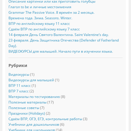
Описание картинки или как приготовить голубцы
Глагол to be и личные местоимения
Grammar The Passive Voice. 8 времён за 2 месяца.
Времена года. Зима. Seasons. Winter.
ВПР по английскому языку 11 класс
Сдаём ВПР по английскому языку 7 класс
14 февраля День Святого Валентина. Saint Valentine’s day.
23 февраля. День Защитника Отечества (Defender of Fatherland
Day).
ВИДЕОКУРСЫ для малышей. Начало пути в изучении языка.
Рубрики
Видеокурсы
(1)
Видеокурсы для малышей
(1)
ВПР 11 класс
(1)
ВПР 7 класс
(2)
Материалы по тестированию
(8)
Полезные материалы
(17)
Полезные советы
(7)
Праздники (Holidays)
(2)
Сдаём ВПР, ОГЭ, ЕГЭ, контрольные работы
(3)
Учебники для дошкольников
(6)
Учебники для школьников
(14)