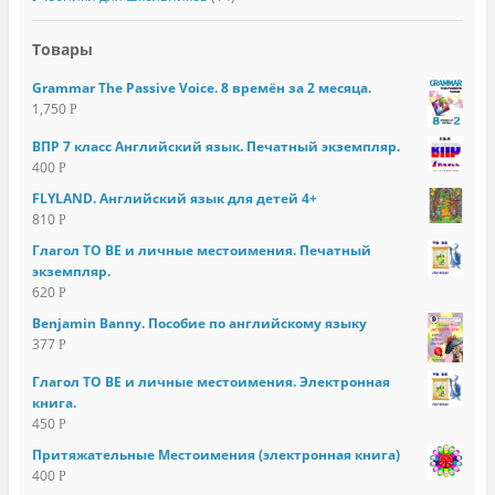
Товары
Grammar The Passive Voice. 8 времён за 2 месяца.
1,750
Р
ВПР 7 класс Английский язык. Печатный экземпляр.
400
Р
FLYLAND. Английский язык для детей 4+
810
Р
Глагол TO BE и личные местоимения. Печатный
экземпляр.
620
Р
Benjamin Banny. Пособие по английскому языку
377
Р
Глагол TO BE и личные местоимения. Электронная
книга.
450
Р
Притяжательные Местоимения (электронная книга)
400
Р