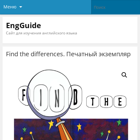
Меню
EngGuide
Сайт для изучения английского языка
Find the differences. Печатный экземпляр