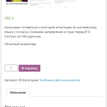
480
Р
Начинаем готовиться к итоговой аттестации по английскому
языку с 4 класса. Снимаем напряжение и страх перед ЕГЭ.
Состоит из 100 карточек.
Печатный экземпляр
Количество
В корзину
Find
the
Артикул:
FD
Категория:
Учебники для школьников
differences.
Печатный
экземпляр
Описание