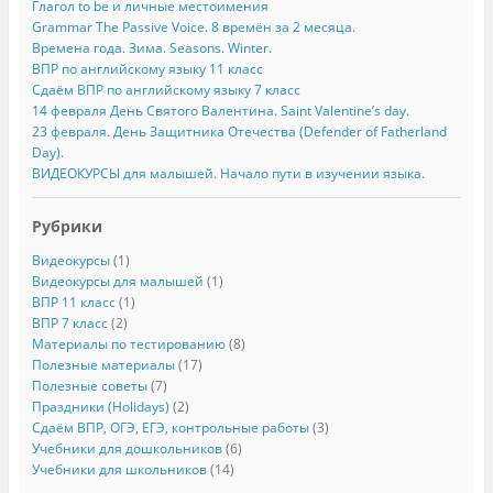
Глагол to be и личные местоимения
Grammar The Passive Voice. 8 времён за 2 месяца.
Времена года. Зима. Seasons. Winter.
ВПР по английскому языку 11 класс
Сдаём ВПР по английскому языку 7 класс
14 февраля День Святого Валентина. Saint Valentine’s day.
23 февраля. День Защитника Отечества (Defender of Fatherland
Day).
ВИДЕОКУРСЫ для малышей. Начало пути в изучении языка.
Рубрики
Видеокурсы
(1)
Видеокурсы для малышей
(1)
ВПР 11 класс
(1)
ВПР 7 класс
(2)
Материалы по тестированию
(8)
Полезные материалы
(17)
Полезные советы
(7)
Праздники (Holidays)
(2)
Сдаём ВПР, ОГЭ, ЕГЭ, контрольные работы
(3)
Учебники для дошкольников
(6)
Учебники для школьников
(14)